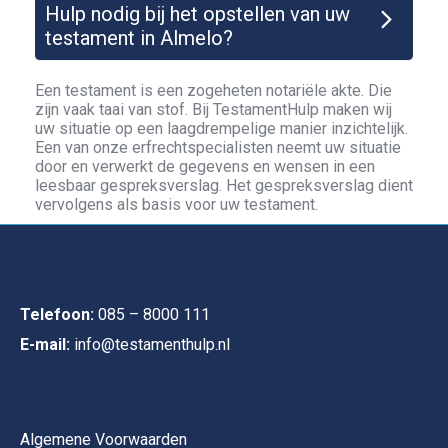
Hulp nodig bij het opstellen van uw
testament in Almelo?
Een testament is een zogeheten notariële akte. Die
zijn vaak taai van stof. Bij TestamentHulp maken wij
uw situatie op een laagdrempelige manier inzichtelijk.
Een van onze erfrechtspecialisten neemt uw situatie
door en verwerkt de gegevens en wensen in een
leesbaar gespreksverslag. Het gespreksverslag dient
vervolgens als basis voor uw testament.
Telefoon:
085 – 8000 111
E-mail:
info@testamenthulp.nl
Algemene Voorwaarden