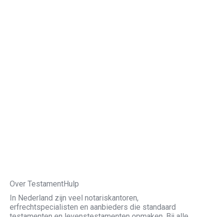
Werkwijze en tarief
Je bent hier:
Over TestamentHulp
In Nederland zijn veel notariskantoren,
erfrechtspecialisten en aanbieders die standaard
testamenten en levenstestamenten opmaken. Bij alle