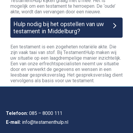
TestamentHulp kijken graag met u mee. Het is
mogelijk om een testament te herroepen. De ‘oude’
akte, wordt dan vervangen door een nieuwe.
Hulp nodig bij het opstellen van uw
testament in Middelburg?
Een testament is een zogeheten notariële akte. Die
zijn vaak taai van stof. Bij TestamentHulp maken wij
uw situatie op een laagdrempelige manier inzichtelijk.
Een van onze erfrechtspecialisten neemt uw situatie
door en verwerkt de gegevens en wensen in een
leesbaar gespreksverslag. Het gespreksverslag dient
vervolgens als basis voor uw testament.
Telefoon:
085 – 8000 111
E-mail:
info@testamenthulp.nl