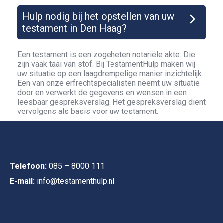
Hulp nodig bij het opstellen van uw
testament in Den Haag?
Een testament is een zogeheten notariële akte. Die
zijn vaak taai van stof. Bij TestamentHulp maken wij
uw situatie op een laagdrempelige manier inzichtelijk.
Een van onze erfrechtspecialisten neemt uw situatie
door en verwerkt de gegevens en wensen in een
leesbaar gespreksverslag. Het gespreksverslag dient
vervolgens als basis voor uw testament.
Telefoon:
085 – 8000 111
E-mail:
info@testamenthulp.nl