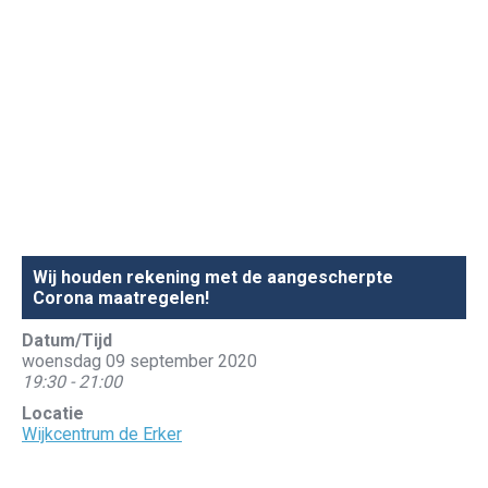
Wijkcentrum De Erker te Schiedam
Je bent hier:
Home
Evenement
Wijkcentrum De Erker te Schiedam
Wij houden rekening met de aangescherpte
Corona maatregelen!
Datum/Tijd
woensdag 09 september 2020
19:30 - 21:00
Locatie
Wijkcentrum de Erker