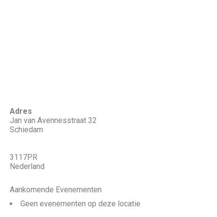
Wijkcentrum de Erker
Je bent hier:
Home
Locatie
Wijkcentrum de Erker
Adres
Jan van Avennesstraat 32
Schiedam
3117PR
Nederland
Aankomende Evenementen
Geen evenementen op deze locatie